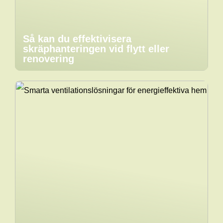
Så kan du effektivisera
skräphanteringen vid flytt eller
renovering