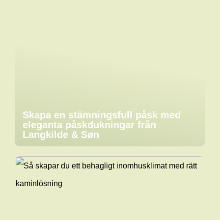
Skapa en stämningsfull påsk med
eleganta påskdukningar från
Langkilde & Søn