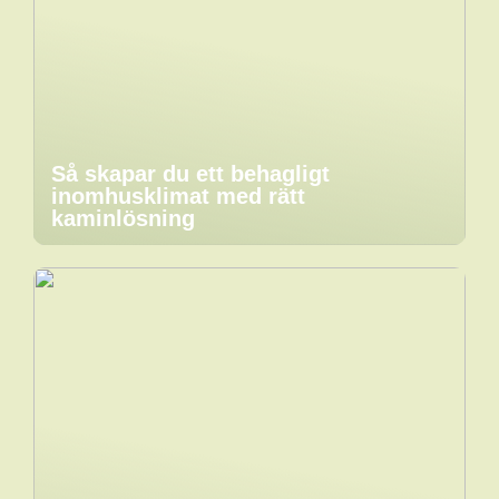
Så skapar du ett behagligt
inomhusklimat med rätt
kaminlösning