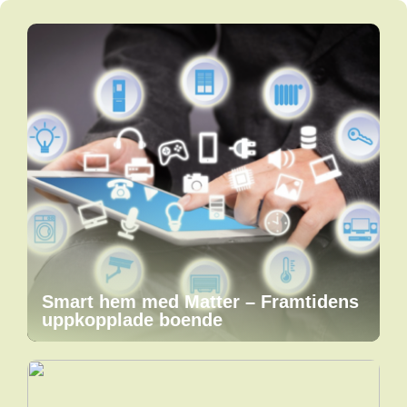
Smart hem med Matter – Framtidens
uppkopplade boende