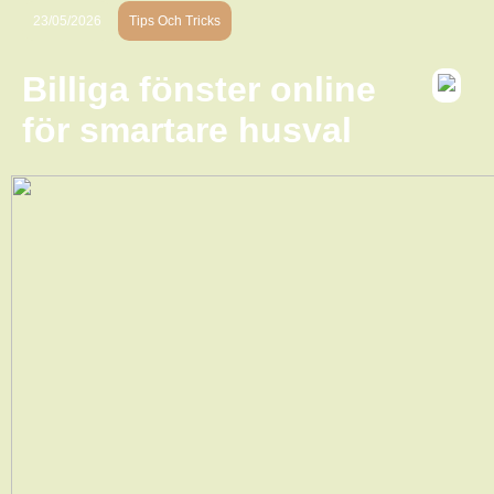
23/05/2026
Tips Och Tricks
Billiga fönster online
för smartare husval