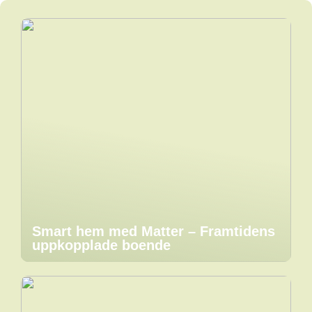
Smart hem med Matter – Framtidens
uppkopplade boende