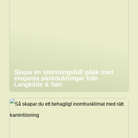
Skapa en stämningsfull påsk med
eleganta påskdukningar från
Langkilde & Søn