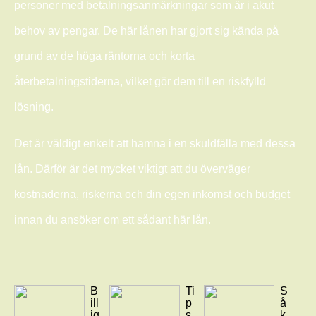
personer med betalningsanmärkningar som är i akut
behov av pengar. De här lånen har gjort sig kända på
grund av de höga räntorna och korta
återbetalningstiderna, vilket gör dem till en riskfylld
lösning.
Det är väldigt enkelt att hamna i en skuldfälla med dessa
lån. Därför är det mycket viktigt att du överväger
kostnaderna, riskerna och din egen inkomst och budget
innan du ansöker om ett sådant här lån.
B
Ti
S
ill
p
å
ig
s
k