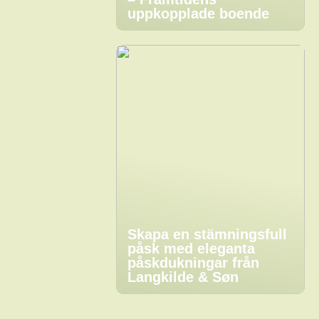
uppkopplade boende
Skapa en stämningsfull
påsk med eleganta
påskdukningar från
Langkilde & Søn