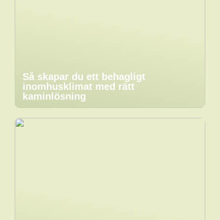
Så skapar du ett behagligt
inomhusklimat med rätt
kaminlösning