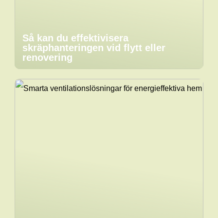
Så kan du effektivisera
skräphanteringen vid flytt eller
renovering