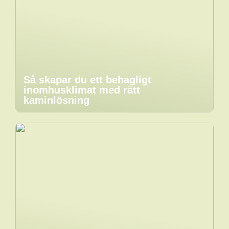
Så skapar du ett behagligt
inomhusklimat med rätt
kaminlösning