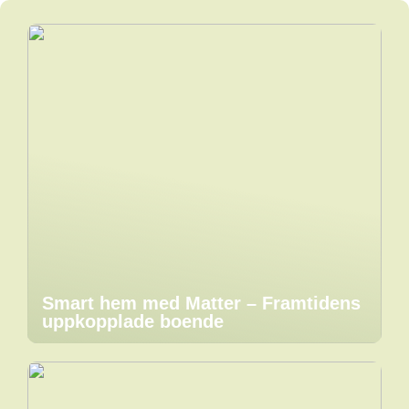
Smart hem med Matter – Framtidens
uppkopplade boende