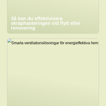
Så kan du effektivisera
skräphanteringen vid flytt eller
renovering