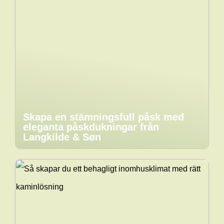
Skapa en stämningsfull påsk med
eleganta påskdukningar från
Langkilde & Søn