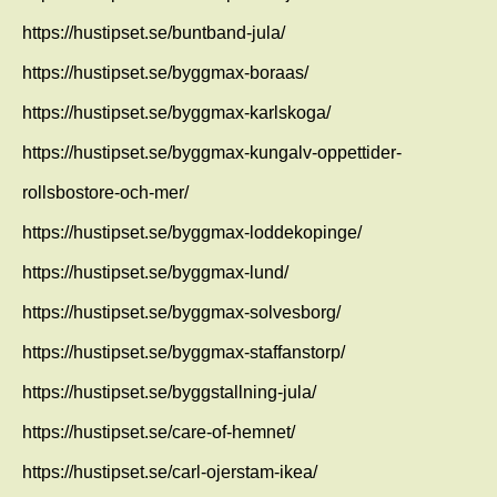
https://hustipset.se/buntband-jula/
https://hustipset.se/byggmax-boraas/
https://hustipset.se/byggmax-karlskoga/
https://hustipset.se/byggmax-kungalv-oppettider-
rollsbostore-och-mer/
https://hustipset.se/byggmax-loddekopinge/
https://hustipset.se/byggmax-lund/
https://hustipset.se/byggmax-solvesborg/
https://hustipset.se/byggmax-staffanstorp/
https://hustipset.se/byggstallning-jula/
https://hustipset.se/care-of-hemnet/
https://hustipset.se/carl-ojerstam-ikea/