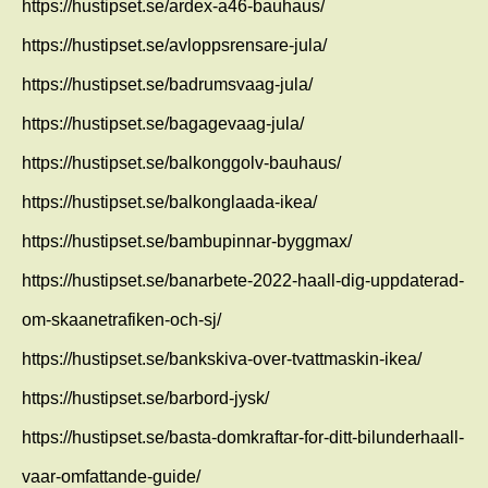
https://hustipset.se/ardex-a46-bauhaus/
https://hustipset.se/avloppsrensare-jula/
https://hustipset.se/badrumsvaag-jula/
https://hustipset.se/bagagevaag-jula/
https://hustipset.se/balkonggolv-bauhaus/
https://hustipset.se/balkonglaada-ikea/
https://hustipset.se/bambupinnar-byggmax/
https://hustipset.se/banarbete-2022-haall-dig-uppdaterad-
om-skaanetrafiken-och-sj/
https://hustipset.se/bankskiva-over-tvattmaskin-ikea/
https://hustipset.se/barbord-jysk/
https://hustipset.se/basta-domkraftar-for-ditt-bilunderhaall-
vaar-omfattande-guide/