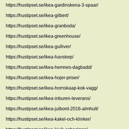
https://hustipset.se/ikea-gardinskena-3-spaar/
https://hustipset.se/ikea-gilbert/
https://hustipset.se/ikea-granboda/
https://hustipset.se/ikea-greenhouse/
https://hustipset.se/ikea-gulliver/
https://hustipset.se/ikea-havstorp/
https://hustipset.se/ikea-hemnes-dagbadd/
https://hustipset.se/ikea-hojer-priser/
https://hustipset.se/ikea-hornskaap-kok-vagg/
https://hustipset.se/ikea-inburen-leverans/
https://hustipset.se/ikea-julbord-2016-almhult/
https://hustipset.se/ikea-kakel-och-klinker/