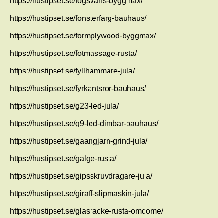
https://hustipset.se/fogsvans-byggmax/
https://hustipset.se/fonsterfarg-bauhaus/
https://hustipset.se/formplywood-byggmax/
https://hustipset.se/fotmassage-rusta/
https://hustipset.se/fyllhammare-jula/
https://hustipset.se/fyrkantsror-bauhaus/
https://hustipset.se/g23-led-jula/
https://hustipset.se/g9-led-dimbar-bauhaus/
https://hustipset.se/gaangjarn-grind-jula/
https://hustipset.se/galge-rusta/
https://hustipset.se/gipsskruvdragare-jula/
https://hustipset.se/giraff-slipmaskin-jula/
https://hustipset.se/glasracke-rusta-omdome/