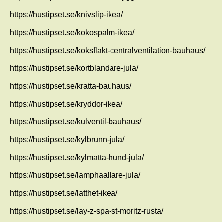
https://hustipset.se/knivslip-ikea/
https://hustipset.se/kokospalm-ikea/
https://hustipset.se/koksflakt-centralventilation-bauhaus/
https://hustipset.se/kortblandare-jula/
https://hustipset.se/kratta-bauhaus/
https://hustipset.se/kryddor-ikea/
https://hustipset.se/kulventil-bauhaus/
https://hustipset.se/kylbrunn-jula/
https://hustipset.se/kylmatta-hund-jula/
https://hustipset.se/lamphaallare-jula/
https://hustipset.se/latthet-ikea/
https://hustipset.se/lay-z-spa-st-moritz-rusta/