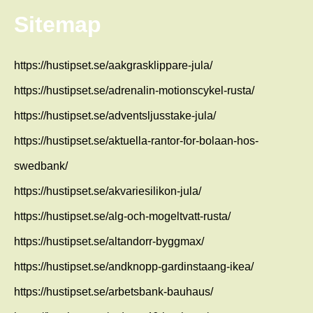
Sitemap
https://hustipset.se/aakgrasklippare-jula/
https://hustipset.se/adrenalin-motionscykel-rusta/
https://hustipset.se/adventsljusstake-jula/
https://hustipset.se/aktuella-rantor-for-bolaan-hos-
swedbank/
https://hustipset.se/akvariesilikon-jula/
https://hustipset.se/alg-och-mogeltvatt-rusta/
https://hustipset.se/altandorr-byggmax/
https://hustipset.se/andknopp-gardinstaang-ikea/
https://hustipset.se/arbetsbank-bauhaus/