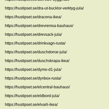
https://hustipset.se/dra-ut-bucklor-verktyg-jula/
https://hustipset.se/dracena-ikea/
https://hustipset.se/drevremsa-bauhaus/
https://hustipset.se/drevsack-jula/
https://hustipset.se/drinkvagn-rusta/
https://hustipset.se/duschdorrar-jula/
https://hustipset.se/duschskrapa-ikea/
https://hustipset.se/dymo-d1-jula/
https://hustipset.se/dynbox-rusta/
https://hustipset.se/elcentral-bauhaus/
https://hustipset.se/eldbord-jula/
https://hustipset.se/elvarli-ikea/