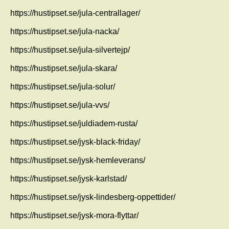
https://hustipset.se/jula-centrallager/
https://hustipset.se/jula-nacka/
https://hustipset.se/jula-silvertejp/
https://hustipset.se/jula-skara/
https://hustipset.se/jula-solur/
https://hustipset.se/jula-vvs/
https://hustipset.se/juldiadem-rusta/
https://hustipset.se/jysk-black-friday/
https://hustipset.se/jysk-hemleverans/
https://hustipset.se/jysk-karlstad/
https://hustipset.se/jysk-lindesberg-oppettider/
https://hustipset.se/jysk-mora-flyttar/