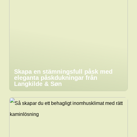
Skapa en stämningsfull påsk med
eleganta påskdukningar från
Langkilde & Søn