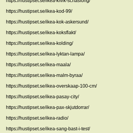
https://hustipset.se/ikea-kivik-schaslong/
https://hustipset.se/ikea-kod-99/
https://hustipset.se/ikea-kok-askersund/
https://hustipset.se/ikea-koksflakt/
https://hustipset.se/ikea-kolding/
https://hustipset.se/ikea-lyktan-lampa/
https://hustipset.se/ikea-maala/
https://hustipset.se/ikea-malm-byraa/
https://hustipset.se/ikea-overskaap-100-cm/
https://hustipset.se/ikea-pasay-city/
https://hustipset.se/ikea-pax-skjutdorrar/
https://hustipset.se/ikea-radio/
https://hustipset.se/ikea-sang-bast-i-test/