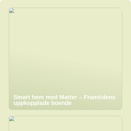
Smart hem med Matter – Framtidens
uppkopplade boende