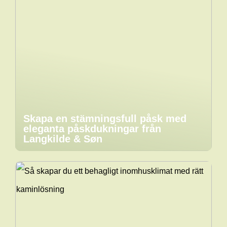
Skapa en stämningsfull påsk med
eleganta påskdukningar från
Langkilde & Søn