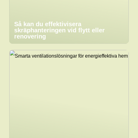
Så kan du effektivisera
skräphanteringen vid flytt eller
renovering