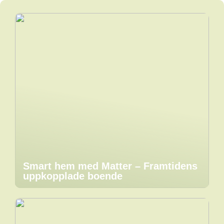
Smart hem med Matter – Framtidens
uppkopplade boende