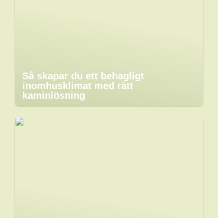
Så skapar du ett behagligt
inomhusklimat med rätt
kaminlösning