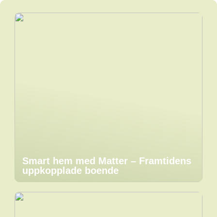
Smart hem med Matter – Framtidens
uppkopplade boende