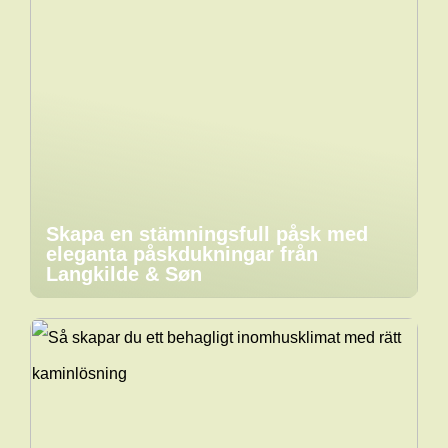
Skapa en stämningsfull påsk med
eleganta påskdukningar från
Langkilde & Søn