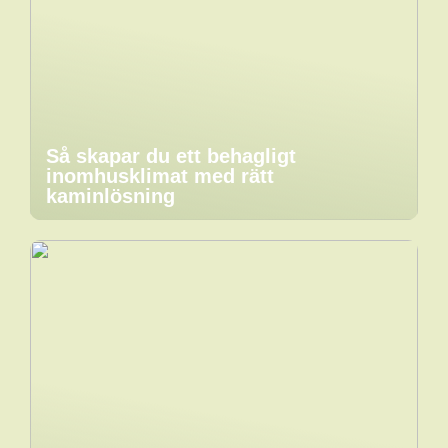
Så skapar du ett behagligt
inomhusklimat med rätt
kaminlösning