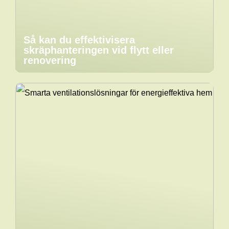
Så kan du effektivisera
skräphanteringen vid flytt eller
renovering