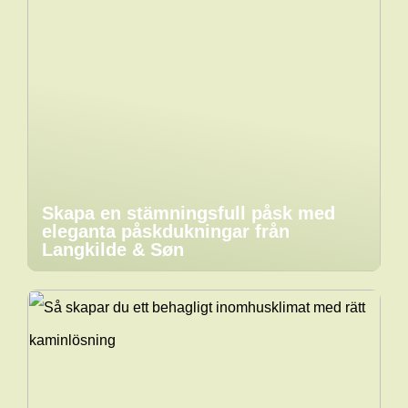
Skapa en stämningsfull påsk med
eleganta påskdukningar från
Langkilde & Søn