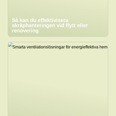
Så kan du effektivisera
skräphanteringen vid flytt eller
renovering