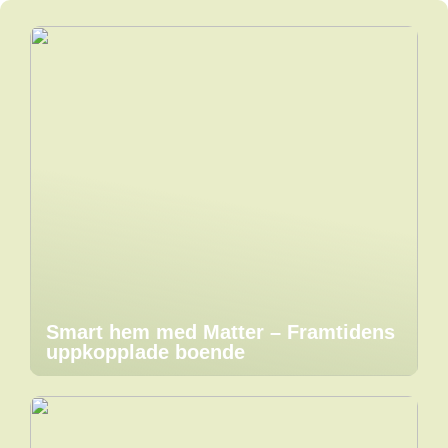
Smart hem med Matter – Framtidens
uppkopplade boende