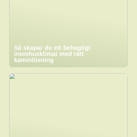
Så skapar du ett behagligt
inomhusklimat med rätt
kaminlösning