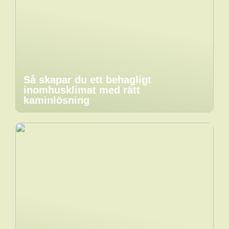
Så skapar du ett behagligt
inomhusklimat med rätt
kaminlösning