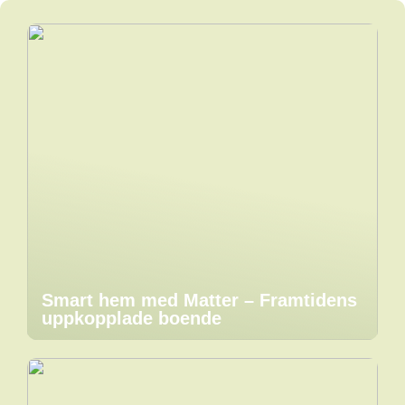
Smart hem med Matter – Framtidens
uppkopplade boende