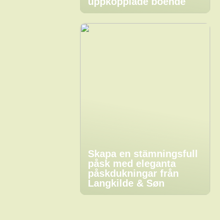
uppkopplade boende
Skapa en stämningsfull
påsk med eleganta
påskdukningar från
Langkilde & Søn