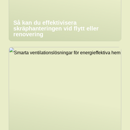
Så kan du effektivisera
skräphanteringen vid flytt eller
renovering