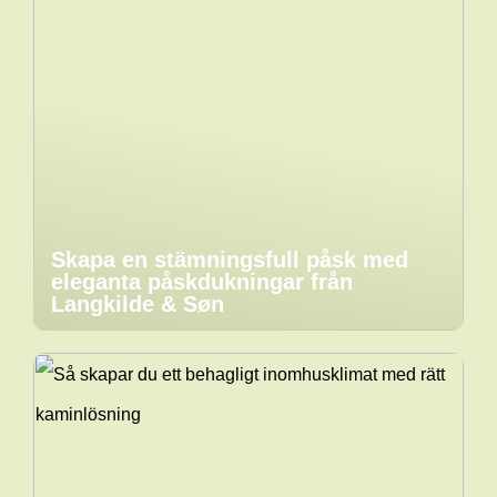
Skapa en stämningsfull påsk med
eleganta påskdukningar från
Langkilde & Søn