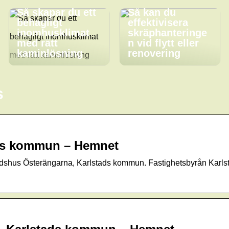
Så skapar du ett
Så kan du
behagligt
effektivisera
inomhusklimat
skräphanteringe
med rätt
n vid flytt eller
kaminlösning
renovering
s
tads kommun – Hemnet
shus Österängarna, Karlstads kommun. Fastighetsbyrån Karlsta
.