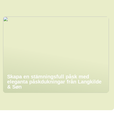
Skapa en stämningsfull påsk med
eleganta påskdukningar från Langkilde
& Søn