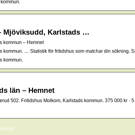
s kommun.
 – Mjöviksudd, Karlstads …
stads kommun – Hemnet
s kommun. … Statistik för fritidshus som matchar din sökning. 
ads kommun.
nds län – Hemnet
serud 502. Fritidshus Molkom, Karlstads kommun. 375 000 kr · 
arlstad