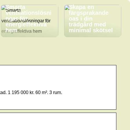
Smarta
Skapa en
ventilationslösni
färgsprakande
ngar för
oas i din
energieffektiva
trädgård med
hem
minimal skötsel
d. 1 195 000 kr. 60 m². 3 rum.