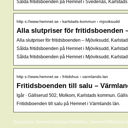
Sålda fritidsboenden på Hemnet i Svedenäs, Karlstad
http s://www.hemnet.se › karlstads-kommun › mjoviksudd
Alla slutpriser för fritidsboenden
Alla slutpriser för fritidsboenden – Mjöviksudd, Karl
Sålda fritidsboenden på Hemnet i Mjöviksudd, Karlstad
Sålda fritidsboenden på Hemnet i Mjöviksudd, Karlst
http s://www.hemnet.se › fritidshus › varmlands-lan
Fritidsboenden till salu – Värmla
Igår · Gällserud 502, Molkom, Karlstads kommun. Gäll
Fritidsboenden till salu på Hemnet i Värmlands län.
Keywords: hemnet karlstad fritidshus, hemnet fritidshus k