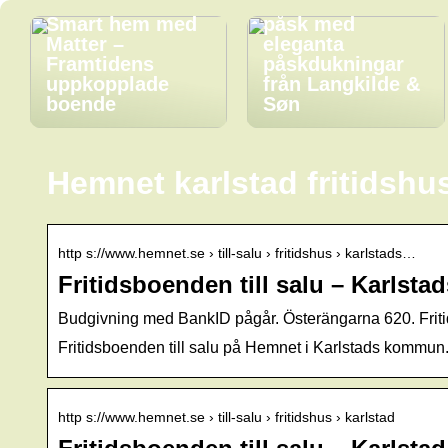
stämningsfull
Smart hem med
påsk med
Matter –
eleganta
Framtidens
påskdukningar
uppkopplade
från Langkilde &
boende
Søn
Hemnet karlstad fritidshu
http s://www.hemnet.se › till-salu › fritidshus › karlstads…
Fritidsboenden till salu – Karls
Budgivning med BankID pågår. Österängarna 620. Fritid
Fritidsboenden till salu på Hemnet i Karlstads kommun
http s://www.hemnet.se › till-salu › fritidshus › karlstad