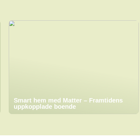
Smart hem med Matter – Framtidens
uppkopplade boende