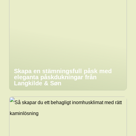
Skapa en stämningsfull påsk med
eleganta påskdukningar från
Langkilde & Søn