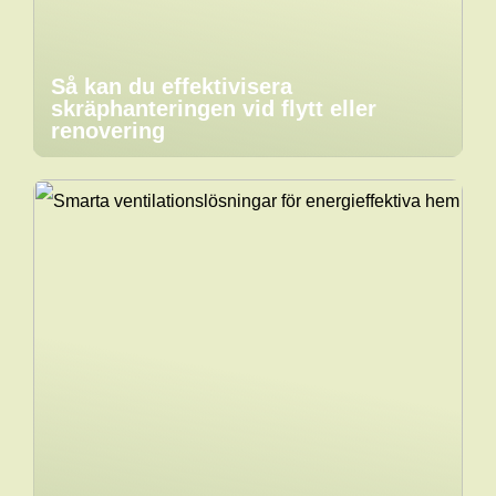
Så kan du effektivisera
skräphanteringen vid flytt eller
renovering