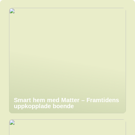
Smart hem med Matter – Framtidens
uppkopplade boende