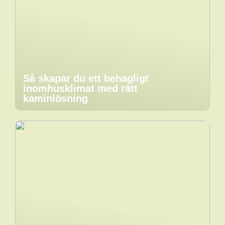
Så skapar du ett behagligt
inomhusklimat med rätt
kaminlösning