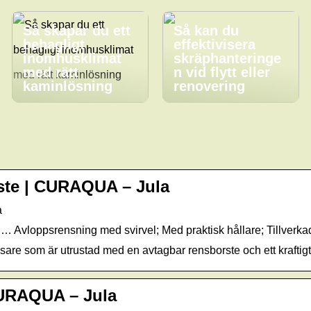
Så skapar du ett
Så kan du
behagligt
effektivisera
inomhusklimat
skräphanteringe
med rätt
n vid flytt eller
kaminlösning
renovering
rste | CURAQUA – Jula
a
… Avloppsrensning med svirvel; Med praktisk hållare; Tillverka
sare som är utrustad med en avtagbar rensborste och ett kraftig
CURAQUA – Jula