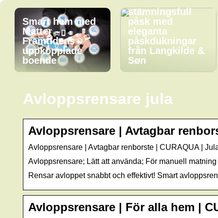
Skapa en
stämningsfull
Smart hem med
påsk med
Matter –
eleganta
Framtidens
påskdukningar
uppkopplade
från Langkilde &
boende
Søn
Avloppsrensare jula
Avloppsrensare | Avtagbar renbo
Avloppsrensare | Avtagbar renborste | CURAQUA | Jul
Avloppsrensare; Lätt att använda; För manuell matning 
Rensar avloppet snabbt och effektivt! Smart avloppsren
Avloppsrensare | För alla hem | 