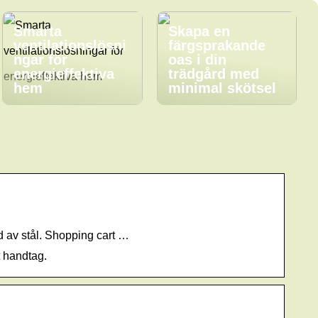
Smarta
Skapa en
ventilationslösni
färgsprakande
ngar för
oas i din
energieffektiva
trädgård med
hem
minimal skötsel
d av stål. Shopping cart …
t handtag.