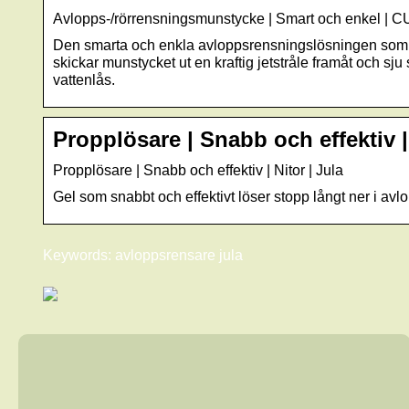
Avlopps-/rörrensningsmunstycke | Smart och enkel 
Den smarta och enkla avloppsrensningslösningen som bor
skickar munstycket ut en kraftig jetstråle framåt och sju s
vattenlås.
Propplösare | Snabb och effektiv |
Propplösare | Snabb och effektiv | Nitor | Jula
Gel som snabbt och effektivt löser stopp långt ner i avl
Keywords: avloppsrensare jula